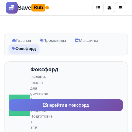
Save
Rub
Главная
Промокоды
Магазины
Фоксфорд
Фоксфорд
Онлайн-
школа
для
учеников
1–
ФО
11
Перейти в Фоксфорд
классов.
Подготовка
к
ЕГЭ,