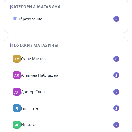
КАТЕГОРИИ МАГАЗИНА
Образование
2
ПОХОЖИЕ МАГАЗИНЫ
Суши Мастер
СУ
6
Альпина Паблишер
АЛ
2
Доктор Слон
ДО
2
Finn Flare
FI
2
Инглекс
ИН
2