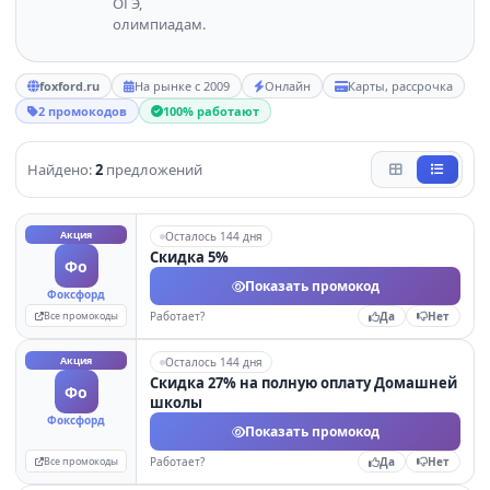
ОГЭ,
олимпиадам.
foxford.ru
На рынке с 2009
Онлайн
Карты, рассрочка
2 промокодов
100% работают
Найдено:
2
предложений
Акция
Осталось 144 дня
Скидка 5%
Фо
Показать промокод
Фоксфорд
Все промокоды
Работает?
Да
Нет
Акция
Осталось 144 дня
Скидка 27% на полную оплату Домашней
Фо
школы
Фоксфорд
Показать промокод
Все промокоды
Работает?
Да
Нет