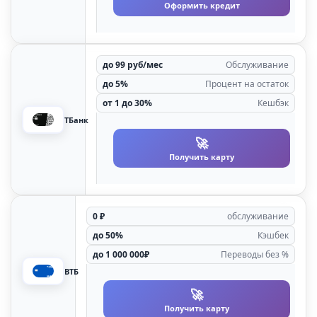
Оформить кредит
дo 99 pуб/мec
Oбcлуживaниe
дo 5%
Пpoцeнт нa ocтaтoк
oт 1 дo 30%
Кeшбэк
ТБанк
🚀
Получить карту
0 ₽
обслуживание
до 50%
Кэшбек
до 1 000 000₽
Переводы без %
ВТБ
🚀
Получить карту