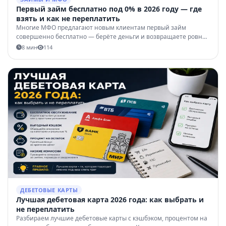
Первый займ бесплатно под 0% в 2026 году — где
взять и как не переплатить
Многие МФО предлагают новым клиентам первый займ
совершенно бесплатно — берёте деньги и возвращаете ровно
столько, сколько взяли. Разбираем топ-3 МФО с лучшими
8 мин
114
условиями по беспроцентному периоду, механику акции и на
что обратить внимание.
ДЕБЕТОВЫЕ КАРТЫ
Лучшая дебетовая карта 2026 года: как выбрать и
не переплатить
Разбираем лучшие дебетовые карты с кэшбэком, процентом на