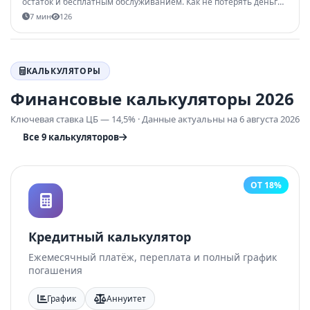
остаток и бесплатным обслуживанием. Как не потерять деньги
на комиссиях и выбрать карту под свой стиль жизни в 2026
7 мин
126
году.
КАЛЬКУЛЯТОРЫ
Финансовые калькуляторы 2026
Ключевая ставка ЦБ — 14,5% · Данные актуальны на 6 августа 2026
Все 9 калькуляторов
ОТ 18%
Кредитный калькулятор
Ежемесячный платёж, переплата и полный график
погашения
График
Аннуитет