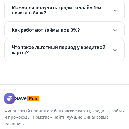
Сравните процент кэшбэка, категории
Можно ли получить кредит онлайн без
повышенного вознаграждения и условия
визита в банк?
бесплатного обслуживания. Воспользуйтесь
нашим фильтром.
Да. Большинство банков принимают онлайн-
Как работают займы под 0%?
заявки с решением за 15 минут.
Акция для новых клиентов МФО. При
Что такое льготный период у кредитной
своевременном возврате проценты не
карты?
начисляются.
Срок, в течение которого при полном
погашении долга проценты не начисляются.
Обычно 55–120 дней.
Save
Rub
Финансовый навигатор: банковские карты, кредиты, займы
и промокоды. Помогаем найти лучшие финансовые
решения.