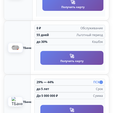
🚀
Получить карту
0 ₽
Oбcлуживaниe
55 дней
Льготный период
до 30%
Кэшбэк
ТБанк
🚀
Получить карту
29% — 44%
ПСК
до 5 лет
Срок
До 5 000 000 ₽
Сумма
ТБанк
🚀