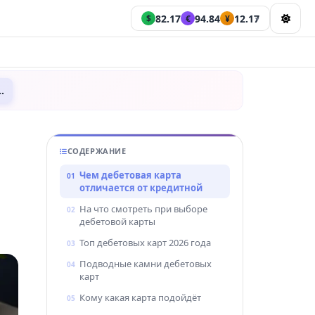
82.17
94.84
12.17
$
€
¥
▾
Статьи
…
Все статьи
СОДЕРЖАНИЕ
КАТЕГОРИИ
Чем дебетовая карта
Кредитные карты
отличается от кредитной
Дебетовые карты
На что смотреть при выборе
дебетовой карты
Займы и МФО
Топ дебетовых карт 2026 года
Кредиты наличными
Подводные камни дебетовых
Вклады
карт
Финансовые советы
Кому какая карта подойдёт