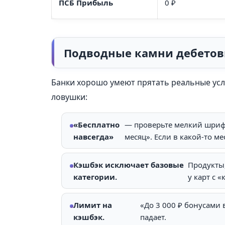
ПСБ Прибыль
0 ₽
Подводные камни дебетов
Банки хорошо умеют прятать реальные усл
ловушки:
«Бесплатно
— проверьте мелкий шрифт.
навсегда»
месяц». Если в какой-то м
Кэшбэк исключает базовые
Продукты,
категории.
у карт с 
Лимит на
«До 3 000 ₽ бонусами
кэшбэк.
падает.