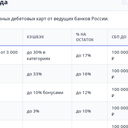
ода
ых дебетовых карт от ведущих банков России.
% НА
КЭШБЭК
СБП ДО
ОСТАТОК
 от 3 000
до 30% в
100 00
до 17%
категориях
₽
100 00
до 33%
до 16%
₽
100 00
до 10% бонусами
до 12%
₽
100 00
до 3%
до 10%
₽
100 00