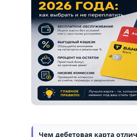
Путешествия
Сбер
Красота
ГПБ
Обучение
Игры
Здоровье
Дом
Книги
Финансы
Чем дебетовая карта отлич