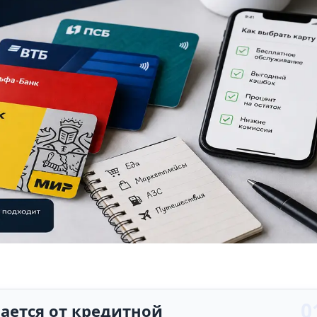
Т‑Банк
Альфа
ВТБ
Налог ИП
ОСАГО
ается от кредитной