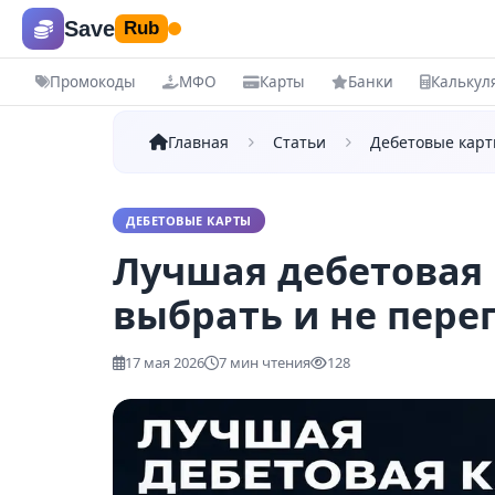
Save
Rub
Промокоды
МФО
Карты
Банки
Калькул
Купоны и скидки
Б
Главная
Статьи
Дебетовые кар
Все промокоды
Ре
ДЕБЕТОВЫЕ КАРТЫ
Магазины
МФ
Лучшая дебетовая к
Все категории
Вс
выбрать и не пере
КАТЕГОРИИ
КАРТЫ
Маркетплейсы
Де
17 мая 2026
7 мин чтения
128
Электроника
Кр
Одежда
Кр
Еда
ПОПУЛ