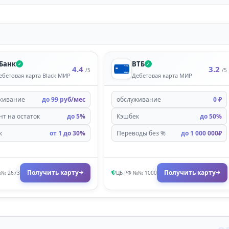
Банк
ВТБ
✓
✓
4.4
3.2
/5
/5
ебетовая карта Black МИР
Дебетовая карта МИР
живaниe
дo 99 pуб/мec
обслуживание
0 ₽
т нa ocтaтoк
дo 5%
Кэшбек
до 50%
к
oт 1 дo 30%
Переводы без %
до 1 000 000₽
Получить карту
Получить карту
№№ 2673
ЦБ РФ №№ 1000