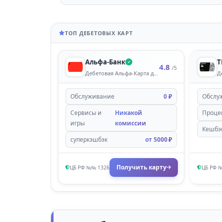
ТОП ДЕБЕТОВЫХ КАРТ
Альфа-Банк
Т
✓
4.8
/5
Дебетовая Альфа‑Карта для молодёжи
Д
Обслуживание
0 ₽
Oбcлу
Сервисы и
Никакой
Пpoцeн
игры
комиссии
Кeшбэ
суперкэшбэк
от 5000 ₽
Получить карту
ЦБ РФ №№ 1326
ЦБ РФ 