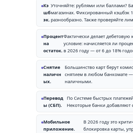
Кэ
Уточняйте: рублями или баллами? Ба
шб
магазинах. Фиксированный кэшбэк 1–
эк.
разнообразно. Также проверяйте лим
Процент
Фактически делает дебетовую 
на
условие: начисляется ли проц
остаток.
в 2026 году — от 6 до 18% годо
Снятие
Большинство карт берут комис
наличн
снятием в любом банкомате — э
ых.
наличными.
Перевод
По Системе быстрых платежей
ы (СБП).
Некоторые банки добавляют с
Мобильное
В 2026 году это крит
приложение.
блокировка карты, уп