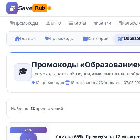
Save
Rub
Промокоды
МФО
Карты
Банки
Калькул
Купоны и скидки
Б
Главная
Промокоды
Категории
Образо
Все промокоды
Ре
Промокоды «Образование
Магазины
МФ
🎓
Промокоды на онлайн-курсы, языковые школы и обр
Все категории
Вс
12 промокодов
18 магазинов
Обновлено 07.08.20
КАТЕГОРИИ
КАРТЫ
Маркетплейсы
Де
Найдено:
12
предложений
Электроника
Кр
Одежда
Кр
-65%
Еда
Скидка 65%. Премиум на 12 месяцев 
ПОПУЛ