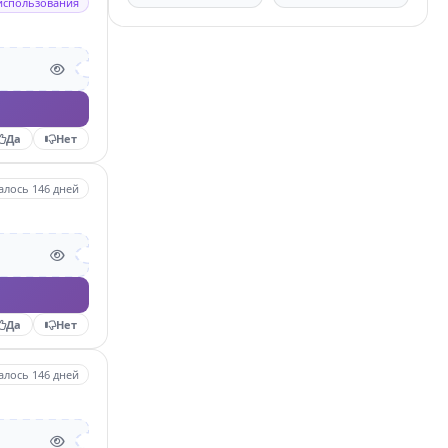
использования
Да
Нет
алось 146 дней
Да
Нет
алось 146 дней