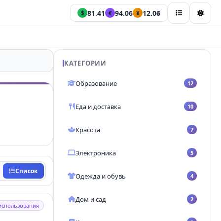
81.41
94.06
12.06
$
€
¥
▾
Статьи
КАТЕГОРИИ
Образование
Все статьи
12
Еда и доставка
10
КАТЕГОРИИ
Кредитные карты
Красота
7
Дебетовые карты
Электроника
5
Займы и МФО
Список
Кредиты наличными
Одежда и обувь
4
Вклады
Дом и сад
2
использования
Финансовые советы