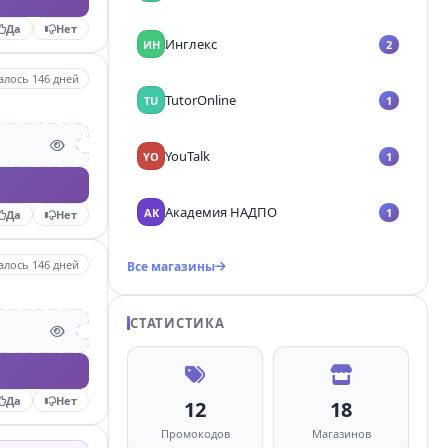
Да
Нет
Инглекс
ИН
2
алось 146 дней
TutorOnline
TU
1
YouTalk
YO
1
Академия НАДПО
АК
1
Да
Нет
алось 146 дней
Все магазины
СТАТИСТИКА
Да
Нет
12
18
Промокодов
Магазинов