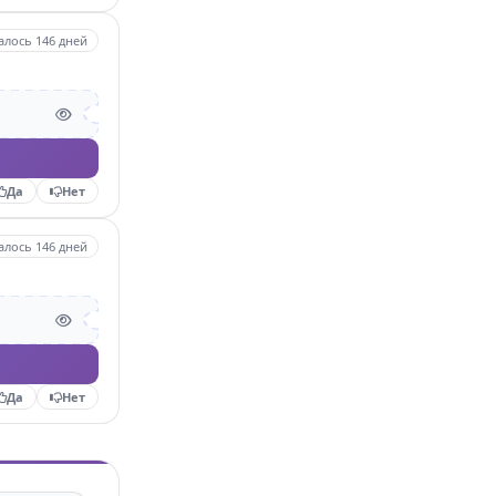
алось 146 дней
Да
Нет
алось 146 дней
Да
Нет