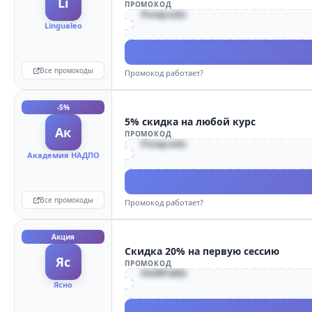
Li
Путешествия
ПРОМОКОД
Сбер
Pampadu
Lingualeo
Красота
ГПБ
Обучение
Все промокоды
Промокод работает?
Игры
Здоровье
-5%
5% скидка на любой курс
Дом
Ак
ПРОМОКОД
Pampadu
Книги
Академия НАДПО
Финансы
Все промокоды
Промокод работает?
Акция
Скидка 20% на первую сессию
Яс
ПРОМОКОД
PAMPADU
Ясно