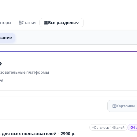
Все разделы
яторы
Статьи
анки и карты
Калькуляторы
вание
йтинг банков
Все калькуляторы
ТОП
»
О / Займы
Кредитный
азовательные платформы
е карты
Ипотечный
26
Вкладной
Накопления
бетовые карты
Конвертер валют
Карточки
едитные карты
Калькулятор НДФЛ
едиты наличными
Инвестиционный
Осталось 146 дней
4 
для всех пользователей - 2990 р.
ЯРНЫЕ БАНКИ
Рефинансирование