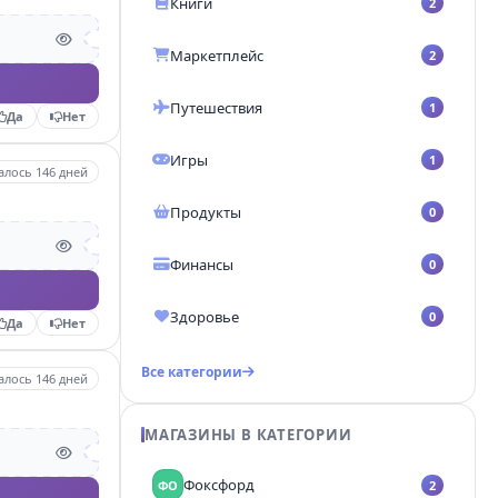
Книги
2
Главная страница
Маркетплейс
2
Банки, карты, промокоды,
калькуляторы
Путешествия
1
Да
Нет
Игры
1
алось 146 дней
Продукты
0
Финансы
0
Здоровье
0
Да
Нет
Все категории
алось 146 дней
МАГАЗИНЫ В КАТЕГОРИИ
Фоксфорд
ФО
2