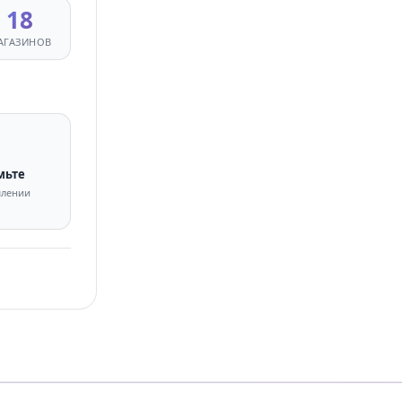
18
АГАЗИНОВ
мьте
млении