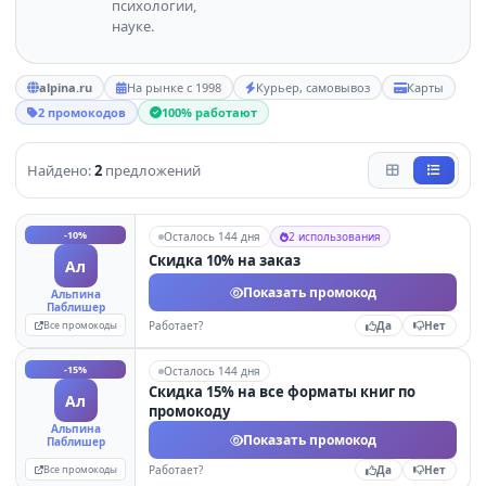
психологии,
науке.
alpina.ru
На рынке с 1998
Курьер, самовывоз
Карты
2 промокодов
100% работают
Найдено:
2
предложений
-10%
Осталось 144 дня
2 использования
Скидка 10% на заказ
Ал
Показать промокод
Альпина
Паблишер
Все промокоды
Работает?
Да
Нет
-15%
Осталось 144 дня
Скидка 15% на все форматы книг по
Ал
промокоду
Альпина
Показать промокод
Паблишер
Все промокоды
Работает?
Да
Нет