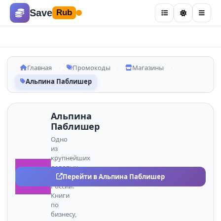
Save
Rub
Главная
Промокоды
Магазины
Альпина Паблишер
Альпина
Паблишер
Одно
из
крупнейших
деловых
АЛ
Перейти в Альпина Паблишер
издательств
России.
Книги
по
бизнесу,