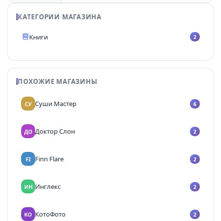
КАТЕГОРИИ МАГАЗИНА
Книги
2
ПОХОЖИЕ МАГАЗИНЫ
Суши Мастер
СУ
6
Доктор Слон
ДО
2
Finn Flare
FI
2
Инглекс
ИН
2
КотоФото
КО
2