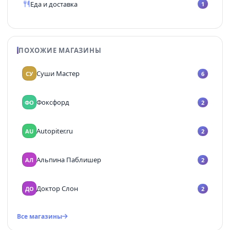
Еда и доставка
1
ПОХОЖИЕ МАГАЗИНЫ
Суши Мастер
СУ
6
Фоксфорд
ФО
2
Autopiter.ru
AU
2
Альпина Паблишер
АЛ
2
Доктор Слон
ДО
2
Все магазины