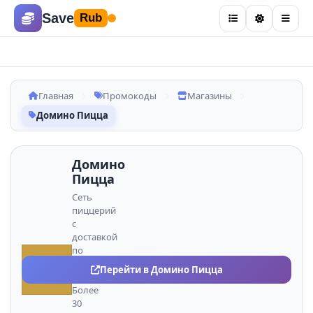
Save
Rub
Главная
Промокоды
Магазины
Домино Пицца
Домино
Пицца
Сеть
пиццерий
с
доставкой
по
всей
ДО
Перейти в Домино Пицца
России.
Более
30