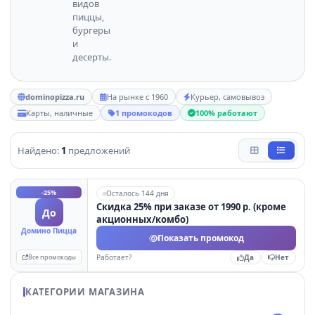
видов
пиццы,
бургеры
и
десерты.
dominopizza.ru
На рынке с 1960
Курьер, самовывоз
Карты, наличные
1 промокодов
100% работают
Найдено:
1
предложений
-25%
Осталось 144 дня
Скидка 25% при заказе от 1990 р. (кроме
До
акционных/комбо)
Домино Пицца
Показать промокод
Все промокоды
Работает?
Да
Нет
КАТЕГОРИИ МАГАЗИНА