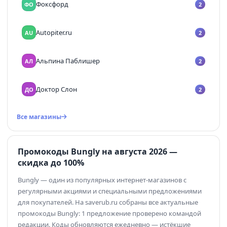
Фоксфорд
ФО
2
Autopiter.ru
AU
2
Альпина Паблишер
АЛ
2
Доктор Слон
ДО
2
Все магазины
Промокоды Bungly на августа 2026 —
скидка до 100%
Bungly — один из популярных интернет-магазинов с
регулярными акциями и специальными предложениями
для покупателей. На saverub.ru собраны все актуальные
промокоды Bungly: 1 предложение проверено командой
редакции. Коды обновляются ежедневно — истёкшие