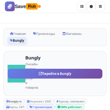
Save
Rub
Главная
Промокоды
Магазины
Bungly
Bungly
Онлайн-
сервис
BU
различных
Перейти в Bungly
услуг
и
товаров.
bungly.ru
На рынке с 2020
Курьер, самовывоз
Карты, СБП
1 промокодов
100% работают