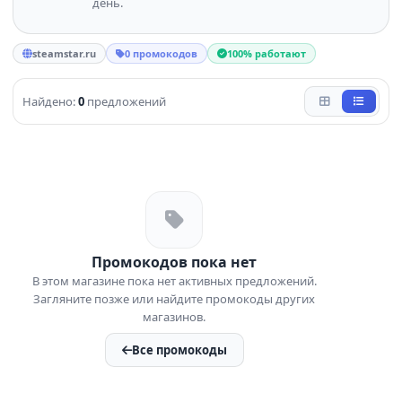
день.
steamstar.ru
0 промокодов
100% работают
Найдено:
0
предложений
Промокодов пока нет
В этом магазине пока нет активных предложений.
Загляните позже или найдите промокоды других
магазинов.
Все промокоды