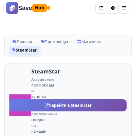
Save
Rub
Главная
Промокоды
Магазины
SteamStar
SteamStar
Актуальные
промокоды
и
купоны
SteamStar
ST
Перейти в SteamStar
—
проверенные
скидки
на
каждый