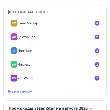
ПОХОЖИЕ МАГАЗИНЫ
Суши Мастер
СУ
6
Доктор Слон
ДО
2
Finn Flare
FI
2
Инглекс
ИН
2
КотоФото
КО
2
Все магазины
Промокоды SteamStar на августа 2026 —