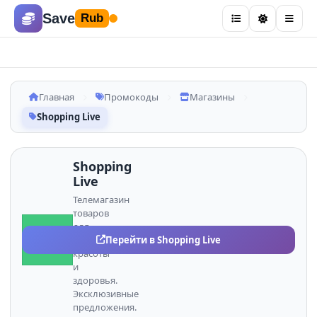
Save
Rub
Главная
Промокоды
Магазины
Shopping Live
Shopping
Live
Телемагазин
товаров
для
SH
Перейти в Shopping Live
дома,
красоты
и
здоровья.
Эксклюзивные
предложения.