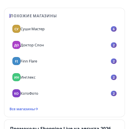
ПОХОЖИЕ МАГАЗИНЫ
Суши Мастер
СУ
6
Доктор Слон
ДО
2
Finn Flare
FI
2
Инглекс
ИН
2
КотоФото
КО
2
Все магазины
Промокоды Shopping Live на августа 2026 —