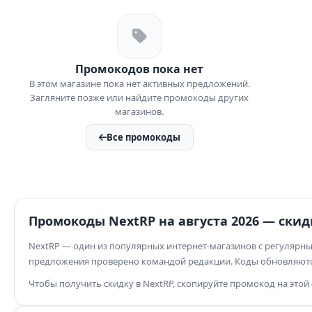
Путешествия
Сбер
Красота
ГПБ
Обучение
Промокодов пока нет
Игры
В этом магазине пока нет активных предложений.
Загляните позже или найдите промокоды других
Здоровье
магазинов.
Дом
Все промокоды
Книги
Финансы
Промокоды NextRP на августа 2026 — скид
NextRP — один из популярных интернет-магазинов с регулярн
предложения проверено командой редакции. Коды обновляютс
Чтобы получить скидку в NextRP, скопируйте промокод на этой