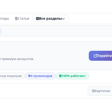
Все разделы
яторы
Статьи
анки и карты
Калькуляторы
йтинг банков
Все калькуляторы
ТОП
О / Займы
Кредитный
Перейти
и премиум-аккаунтов.
е карты
Ипотечный
Вкладной
нные кошельки
0 промокодов
100% работают
Накопления
бетовые карты
Конвертер валют
едитные карты
Карточки
Калькулятор НДФЛ
едиты наличными
Инвестиционный
ЯРНЫЕ БАНКИ
Рефинансирование