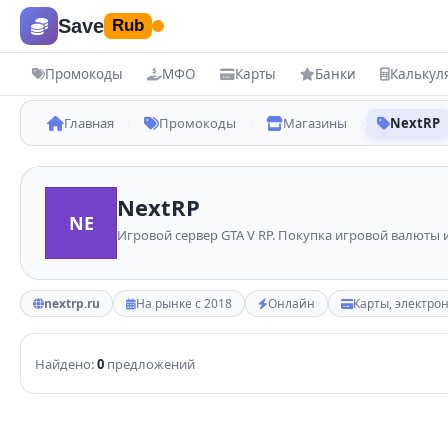
Save
Rub
Промокоды
МФО
Карты
Банки
Калькул
Купоны и скидки
Б
Главная
Промокоды
Магазины
NextRP
Все промокоды
Ре
NextRP
Магазины
МФ
NE
Игровой сервер GTA V RP. Покупка игровой валюты 
Все категории
Вс
КАТЕГОРИИ
КАРТЫ
nextrp.ru
На рынке с 2018
Онлайн
Карты, электро
Маркетплейсы
Де
Электроника
Кр
Найдено:
0
предложений
Одежда
Кр
Еда
ПОПУЛ