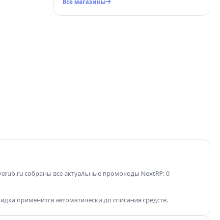
Все магазины
Главная страница
Банки, карты, промокоды,
калькуляторы
erub.ru собраны все актуальные промокоды NextRP: 0
кидка применится автоматически до списания средств.