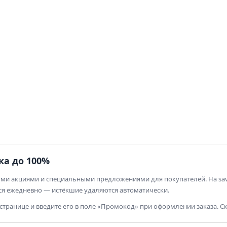
Т‑Банк
Альфа
ВТБ
Налог ИП
ОСАГО
ка до 100%
ыми акциями и специальными предложениями для покупателей. На sav
я ежедневно — истёкшие удаляются автоматически.
 странице и введите его в поле «Промокод» при оформлении заказа. С