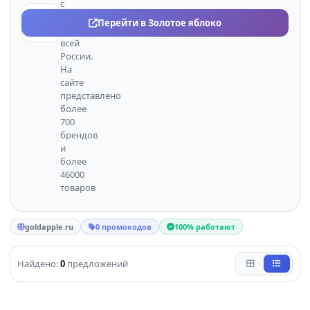
с
доставкой
Перейти в Золотое яблоко
по
всей
России.
На
сайте
представлено
более
700
брендов
и
более
46000
товаров
goldapple.ru
0 промокодов
100% работают
Найдено:
0
предложений