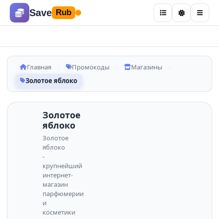
Save
Rub
Главная
Промокоды
Магазины
Золотое яблоко
Золотое
яблоко
Золотое
яблоко
-
крупнейший
интернет-
магазин
парфюмерии
и
косметики