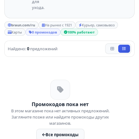
для
ухода.
braun.com/ru
На рынке с 1921
Курьер, самовывоз
Карты
0 промокодов
100% работают
Найдено:
0
предложений
Промокодов пока нет
В этом магазине пока нет активных предложений.
Загляните позже или найдите промокоды других
магазинов.
Все промокоды