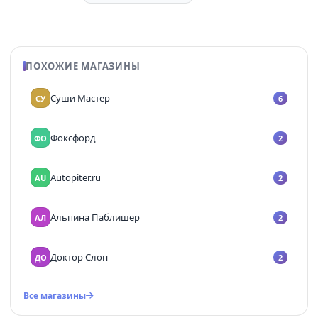
ПОХОЖИЕ МАГАЗИНЫ
Суши Мастер
СУ
6
Фоксфорд
ФО
2
Autopiter.ru
AU
2
Альпина Паблишер
АЛ
2
Доктор Слон
ДО
2
Все магазины