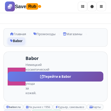
Save
Rub
Главная
Промокоды
Магазины
Babor
Babor
Немецкий
косметический
бренд
BA
Перейти в Babor
профессионального
ухода
за
кожей.
babor.ru
На рынке с 1956
Курьер, самовывоз
Карты