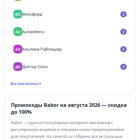
Фоксфорд
ФО
2
Autopiter.ru
AU
2
Альпина Паблишер
АЛ
2
Доктор Слон
ДО
2
Все магазины
Промокоды Babor на августа 2026 — скидка
до 100%
Babor — один из популярных интернет-магазинов с
регулярными акциями и специальными предложениями
для покупателей. На saverub.ru собраны все актуальные